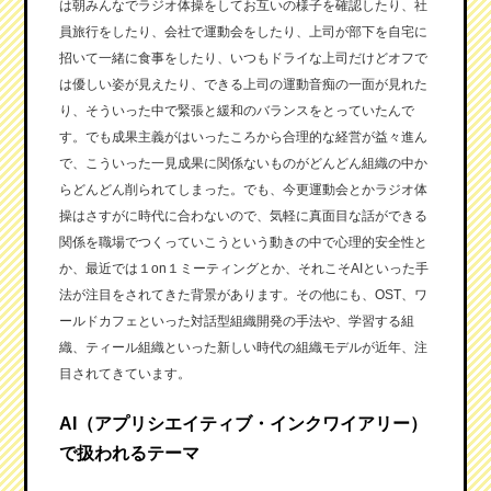
は朝みんなでラジオ体操をしてお互いの様子を確認したり、社
員旅行をしたり、会社で運動会をしたり、上司が部下を自宅に
招いて一緒に食事をしたり、いつもドライな上司だけどオフで
は優しい姿が見えたり、できる上司の運動音痴の一面が見れた
り、そういった中で緊張と緩和のバランスをとっていたんで
す。でも成果主義がはいったころから合理的な経営が益々進ん
で、こういった一見成果に関係ないものがどんどん組織の中か
らどんどん削られてしまった。でも、今更運動会とかラジオ体
操はさすがに時代に合わないので、気軽に真面目な話ができる
関係を職場でつくっていこうという動きの中で心理的安全性と
か、最近では１on１ミーティングとか、それこそAIといった手
法が注目をされてきた背景があります。その他にも、OST、ワ
ールドカフェといった対話型組織開発の手法や、学習する組
織、ティール組織といった新しい時代の組織モデルが近年、注
目されてきています。
AI（アプリシエイティブ・インクワイアリー）
で扱われるテーマ