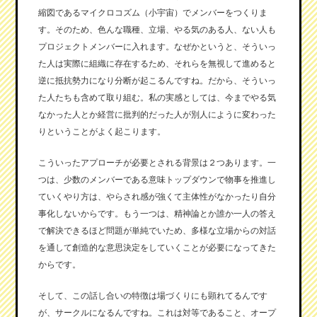
縮図であるマイクロコズム（小宇宙）でメンバーをつくりま
す。そのため、色んな職種、立場、やる気のある人、ない人も
プロジェクトメンバーに入れます。なぜかというと、そういっ
た人は実際に組織に存在するため、それらを無視して進めると
逆に抵抗勢力になり分断が起こるんですね。だから、そういっ
た人たちも含めて取り組む。私の実感としては、今までやる気
なかった人とか経営に批判的だった人が別人にように変わった
りということがよく起こります。
こういったアプローチが必要とされる背景は２つあります。一
つは、少数のメンバーである意味トップダウンで物事を推進し
ていくやり方は、やらされ感が強くて主体性がなかったり自分
事化しないからです。もう一つは、精神論とか誰か一人の答え
で解決できるほど問題が単純でいため、多様な立場からの対話
を通して創造的な意思決定をしていくことが必要になってきた
からです。
そして、この話し合いの特徴は場づくりにも顕れてるんです
が、サークルになるんですね。これは対等であること、オープ