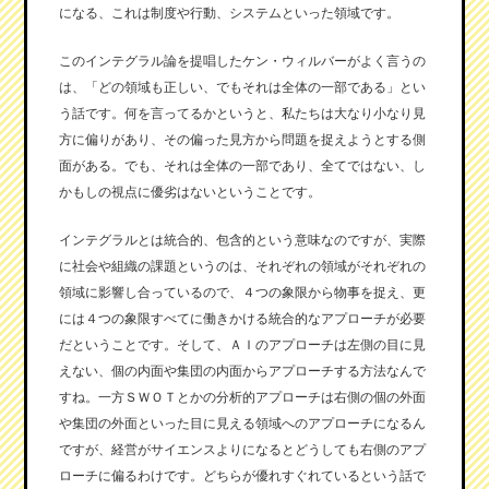
になる、これは制度や行動、システムといった領域です。
このインテグラル論を提唱したケン・ウィルバーがよく言うの
は、「どの領域も正しい、でもそれは全体の一部である」とい
う話です。何を言ってるかというと、私たちは大なり小なり見
方に偏りがあり、その偏った見方から問題を捉えようとする側
面がある。でも、それは全体の一部であり、全てではない、し
かもしの視点に優劣はないということです。
インテグラルとは統合的、包含的という意味なのですが、実際
に社会や組織の課題というのは、それぞれの領域がそれぞれの
領域に影響し合っているので、４つの象限から物事を捉え、更
には４つの象限すべてに働きかける統合的なアプローチが必要
だということです。そして、ＡＩのアプローチは左側の目に見
えない、個の内面や集団の内面からアプローチする方法なんで
すね。一方ＳＷＯＴとかの分析的アプローチは右側の個の外面
や集団の外面といった目に見える領域へのアプローチになるん
ですが、経営がサイエンスよりになるとどうしても右側のアプ
ローチに偏るわけです。どちらが優れすぐれているという話で