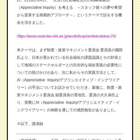
（Appreciative Inquiry）を考える ～スタッフ個々の夢や希望
から逆算する画期的アプローチ～」
というテーマで話をする機
会を頂きました。
https://www.zenkoku-skk.ne.jp/workshop/zenkokutaikai-25/
本テーマは、まず制度・政策マネジメント委員会 委員長の園田
氏より、日本が置かれている社会福祉の課題認識とその対策と
して地域のステークホルダーとの共生的な福祉実践の必要性に
ついての投げかけがあり、次に私からその実践方法として、
AI（Appreciative Inquiry/アプリシエイティブ・インクワイア
リー）の手法についてお話させていただき、最後に、制度・政
策マネジメント委員会 副委員長の萱垣氏、委員の大久保氏よ
り、実際にAI（Appreciative Inquiry/アプリシエイティブ・イ
ンクワイアリー）の体験を通しての感想報告がありました。
※以下、講演録