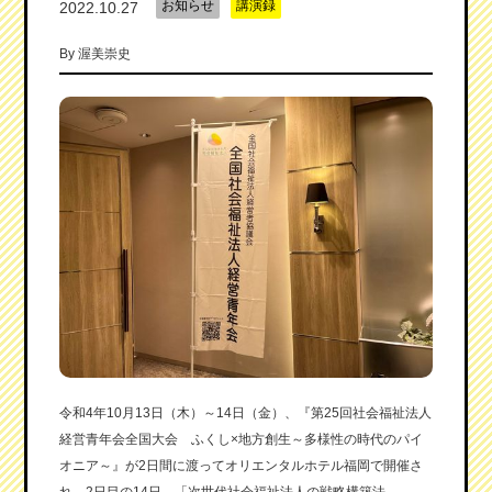
お知らせ
講演録
2022.10.27
By
渥美崇史
令和4年10月13日（木）～14日（金）、
『第25回社会福祉法人
経営青年会全国大会 ふくし×地方創生～多様性の時代のパイ
オニア～』
が2日間に渡ってオリエンタルホテル福岡で開催さ
れ、2日目の14日、
「次世代社会福祉法人の戦略構築法