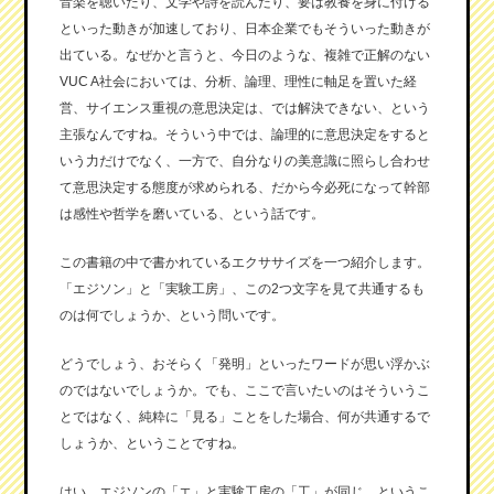
音楽を聴いたり、文学や詩を読んだり、要は教養を身に付ける
といった動きが加速しており、日本企業でもそういった動きが
出ている。なぜかと言うと、今日のような、複雑で正解のない
VUC A社会においては、分析、論理、理性に軸足を置いた経
営、サイエンス重視の意思決定は、では解決できない、という
主張なんですね。そういう中では、論理的に意思決定をすると
いう力だけでなく、一方で、自分なりの美意識に照らし合わせ
て意思決定する態度が求められる、だから今必死になって幹部
は感性や哲学を磨いている、という話です。
この書籍の中で書かれているエクササイズを一つ紹介します。
「エジソン」と「実験工房」、この2つ文字を見て共通するも
のは何でしょうか、という問いです。
どうでしょう、おそらく「発明」といったワードが思い浮かぶ
のではないでしょうか。でも、ここで言いたいのはそういうこ
とではなく、純粋に「見る」ことをした場合、何が共通するで
しょうか、ということですね。
はい、エジソンの「エ」と実験工房の「工」が同じ、というこ