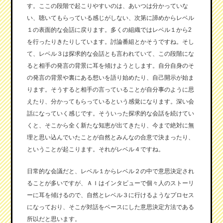
す。ここの段階で起こりやすいのは、あいつは分かっていな
い、聴いてもらっている感じがしない、次第に諦めからレベル
１の表面的な会話に戻ります。多くの組織ではレベル１から2
を行ったりきたりしています。討論番組とかそうですね。そし
て、レベル３は探求的な会話とも言われていて、この段階にな
ると相手の発言の背景に耳を傾けようとします。自分自身のそ
の発言の背景や裏にある想いを語り始めたり、自己開示が始ま
ります。そうすると相手の言っていることが自分事のように思
えたり、分かってもらっているという感覚になります。深い会
話になっていく感じです。そういった探求的な会話を続けてい
くと、そこから全く新たな知恵が出てきたり、今まで絶対に無
理と思い込んでいたことが自然とみんなの合意で決まったり、
ということが起こります。それがレベル４ですね。
日常的な会議だと、レベル１からレベル２の中で意思決定され
ることが多いですが、ＡＩはインタビューで個々人のストーリ
ーに耳を傾けるので、自然とレベル３に行けるようなプロセス
になっており、そこが対話をベースにした意思決定方法である
所以だと思います。