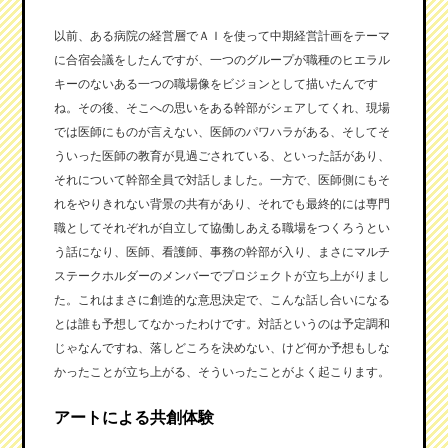
以前、ある病院の経営層でＡＩを使って中期経営計画をテーマ
に合宿会議をしたんですが、一つのグループが職種のヒエラル
キーのないある一つの職場像をビジョンとして描いたんです
ね。その後、そこへの思いをある幹部がシェアしてくれ、現場
では医師にものが言えない、医師のパワハラがある、そしてそ
ういった医師の教育が見過ごされている、といった話があり、
それについて幹部全員で対話しました。一方で、医師側にもそ
れをやりきれない背景の共有があり、それでも最終的には専門
職としてそれぞれが自立して協働しあえる職場をつくろうとい
う話になり、医師、看護師、事務の幹部が入り、まさにマルチ
ステークホルダーのメンバーでプロジェクトが立ち上がりまし
た。これはまさに創造的な意思決定で、こんな話し合いになる
とは誰も予想してなかったわけです。対話というのは予定調和
じゃなんですね、落しどころを決めない、けど何か予想もしな
かったことが立ち上がる、そういったことがよく起こります。
アートによる共創体験