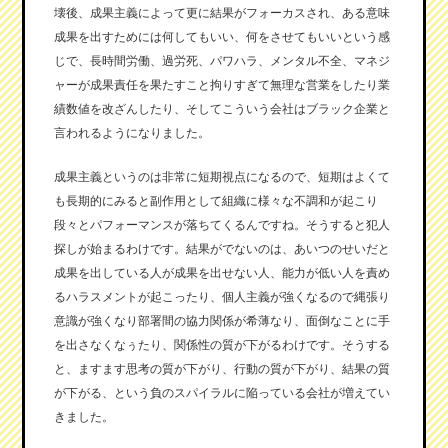
壊後、成果主義によって更に結果がフォーカスされ、ある意味
成果を出すためには何してもいい、何をさせてもいいという感
じで、長時間労働、過労死、パワハラ、メンタル不全、マネジ
ャーが成果責任を果たすこと拘りすぎて無理な営業をしたり業
績数値を改ざんしたり、そしてこういう会社はブラック企業と
言われるようになりました。
成果主義というのは非常に短期視点になるので、短期はよくて
も長期的にみると副作用として組織に様々な不調和が起こり
段々とパフォーマンスが落ちてくるんですね。そうすると犯人
探しが始まるわけです。結果がでないのは、あいつのせいだと
成果を出している人が成果を出せない人、能力が低い人を責め
るハラスメントが起こったり、個人主義が強くなるので縄張り
意識が強くなり部署間の協力関係が希薄なり、面倒なことに手
を出さなくなぅたり、関係性の質が下がるわけです。そうする
と、ますます思考の質が下がり、行動の質が下がり、結果の質
が下がる、という負のスパイラルに陥っている会社が増えてい
きました。