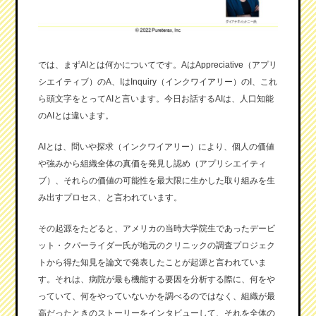
では、まずAIとは何かについてです。AはAppreciative（アプリ
シエイティブ）のA、IはInquiry（インクワイアリー）のI、これ
ら頭文字をとってAIと言います。今日お話するAIは、人口知能
のAIとは違います。
AIとは、問いや探求（インクワイアリー）により、個人の価値
や強みから組織全体の真価を発見し認め（アプリシエイティ
ブ）、それらの価値の可能性を最大限に生かした取り組みを生
み出すプロセス、と言われています。
その起源をたどると、アメリカの当時大学院生であったデービ
ット・クパーライダー氏が地元のクリニックの調査プロジェク
トから得た知見を論文で発表したことが起源と言われていま
す。それは、病院が最も機能する要因を分析する際に、何をや
っていて、何をやっていないかを調べるのではなく、組織が最
高だったときのストーリーをインタビューして、それを全体の