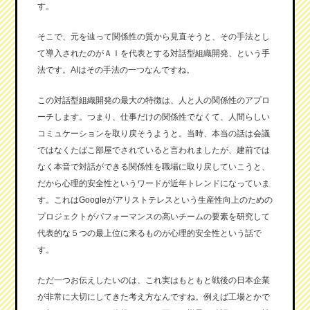
す。
そこで、元を辿って関係性の質から見直そうと、その手法とし
て導入されたのがＡＩを代表とする対話型組織開発、という手
法です。AIはその手法の一つなんですね。
この対話型組織開発の最大の特徴は、人と人の関係性のアプロ
ーチします。つまり、仕事だけの関係性でなくて、人間らしい
コミュケーションを取り戻そうようと。当時、本当の話は会議
ではなくたばこ部屋でされていると言われましたが、建前では
なく本音で対話ができる関係性を職場に取り戻していこうと、
だから心理的安全性というワードが近年トレンドになっていま
す。これはGoogleがアリストテレスという生産性向上のための
プロジェクトがパフォーマンスの高いチームの要素を研究して
代表的な５つの最上位に来るものが心理的安全性という話で
す。
ただ一つお伝えしたいのは、これ実はもともと戦後の日本企業
が非常に大切にしてきた考え方なんですね。例えば工場とかで