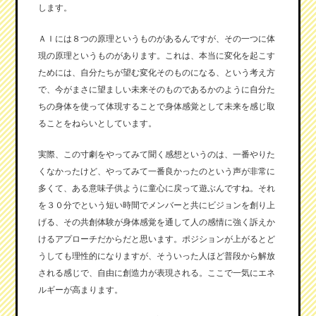
します。
ＡＩには８つの原理というものがあるんですが、その一つに体
現の原理というものがあります。これは、本当に変化を起こす
ためには、自分たちが望む変化そのものになる、という考え方
で、今がまさに望ましい未来そのものであるかのように自分た
ちの身体を使って体現することで身体感覚として未来を感じ取
ることをねらいとしています。
実際、この寸劇をやってみて聞く感想というのは、一番やりた
くなかったけど、やってみて一番良かったのという声が非常に
多くて、ある意味子供ように童心に戻って遊ぶんですね。それ
を３０分でという短い時間でメンバーと共にビジョンを創り上
げる、その共創体験が身体感覚を通して人の感情に強く訴えか
けるアプローチだからだと思います。ポジションが上がるとど
うしても理性的になりますが、そういった人ほど普段から解放
される感じで、自由に創造力が表現される。ここで一気にエネ
ルギーが高まります。