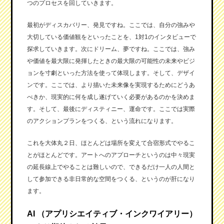
つのプロセスを回していきます。
最初がディスカバリー、発見ですね。ここでは、自分の強みや
大切している価値観をといったことを、1対1のインタビューで
探求していきます。次にドリーム、夢ですね。ここでは、強み
や価値を最大限に発揮したときの最大限の可能性の未来やビジ
ョンを寸劇といった方法を使って体現します。そして、デザイ
ンです。ここでは、より描いた未来像を実現するためにどうあ
べきか、現実的に何を成し遂げていく必要があるのかを決めま
す。そして、最後にディスティニー、運命です。ここでは実際
のアクションプランをつくる、という流れになります。
これを大体丸２日、ほとんどは場所を変えて合宿形式でやるこ
とがほとんどです。アートへのアプローチというのは中々現実
の延長線上でやることは難しいので、できるだけ一人の人間と
して参加できる非日常的な空間をつくる、というのが肝になり
ます。
AI （アプリシエイティブ・インクワイアリー）