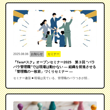
2025.08.06
お知らせ
セミナー
『Tera×スク』オープンセミナー2025 第３回 “バラ
バラ管理職”では現場は動かない ― 組織を前進させる
「管理職の一枚岩」づくりセミナー ―
セミナー趣旨 ■ 現場は見ている、管理職のバラつきが招...