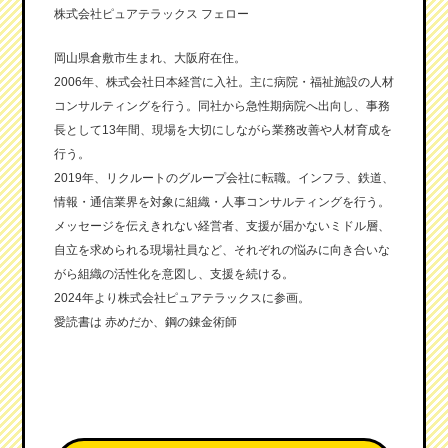
株式会社ピュアテラックス フェロー
岡山県倉敷市生まれ、大阪府在住。
2006年、株式会社日本経営に入社。主に病院・福祉施設の人材
コンサルティングを行う。同社から急性期病院へ出向し、事務
長として13年間、現場を大切にしながら業務改善や人材育成を
行う。
2019年、リクルートのグループ会社に転職。インフラ、鉄道、
情報・通信業界を対象に組織・人事コンサルティングを行う。
メッセージを伝えきれない経営者、支援が届かないミドル層、
自立を求められる現場社員など、それぞれの悩みに向き合いな
がら組織の活性化を意図し、支援を続ける。
2024年より株式会社ピュアテラックスに参画。
愛読書は 赤めだか、鋼の錬金術師