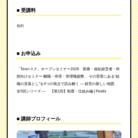
■
受講料
無料
■ お申込み
「Tera×スク」オープンセミナー2026 医療・福祉経営者・幹
部向けセミナー 離職・停滞・管理職疲弊… その背景にある“組
織の見落とし”を4つの視点で読み解く ― 経営の新しい地図
全5回シリーズ ― 【第1回】制度・仕組み編 | Peatix
■ 講師プロフィール