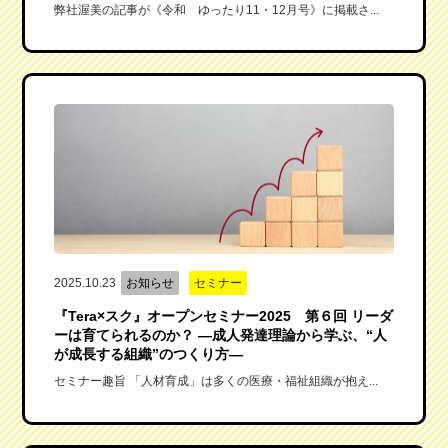
弊社渥美の記事が《令和 ゆったり11・12月号》に掲載さ...
2025.10.23
お知らせ
セミナー
『Tera×スク』オープンセミナー2025 第６回 リーダ
ーは育てられるのか？ ―成人発達理論から学ぶ、“人
が成長する組織”のつくり方―
セミナー趣旨 「人材育成」は多くの医療・福祉組織が抱え...