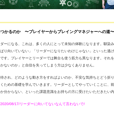
ぶつかるのか 〜プレイヤーからプレイングマネジャーへの道
ーダーになる、これは、多くの人にとって未知の体験になります。馴染
っぱり向いていない」「リーダーになりたいわけじゃない」といった逃
ンです。プレイヤーとリーダーでは舞台も使う筋力も異なります。それ
いかないのか」と自信を失ってしまう方は少なくありません。
期待され、どのような動き方をすればよいのか、不安な気持ちとどう折
いくための基礎を学んでいきます。リーダーとしてやっていくことに、
のか分からない、といった課題意識をお持ちの方に受けたいただきたい
ax.co.jp/2020/08/17/リーダーに向いてないなんて言わないで/