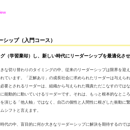
view
ーシップ（入門コース）
ング（学習棄却）し、新しい時代にリーダーシップを最適化さ
大きな切り替わりのタイミングの中、従来のリーダーシップは限界を迎
されています。「正解あり」の成長社会に求められたリーダーは与えら
に必要とされるリーダーは、組織から与えられた職責ただこなすのでは
めに能動的に動いていけるリーダーです。それは、もっと根本的なとこ
分を演じる「他人軸」ではなく、自己の個性と人間性に根ざした衝動に
イムシフトと言えます。
る時代の中、盲目的に何か大きなリーダーシップに解決を期待するので