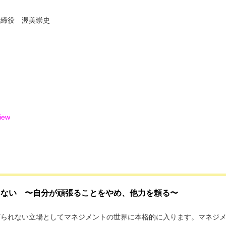
取締役 渥美崇史
view
しない 〜自分が頑張ることをやめ、他力を頼る〜
げられない立場としてマネジメントの世界に本格的に入ります。マネジ