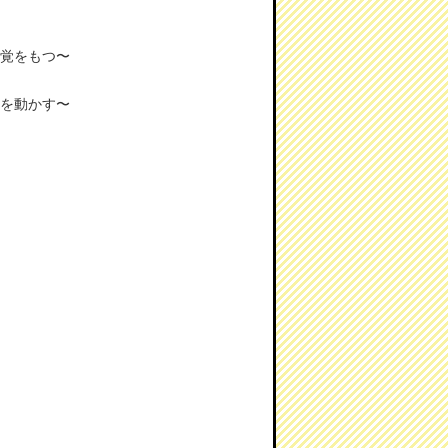
自覚をもつ〜
者を動かす〜