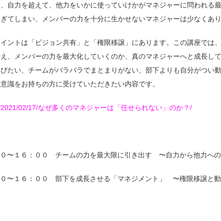
り、自力を超えて、他力をいかに使っていけかがマネジャーに問われる
すぎてしまい、メンバーの力を十分に生かせないマネジャーは少なくあ
ポイントは「ビジョン共有」と「権限移譲」にあります。この講座では
捉え、メンバーの力を最大化していくのか、真のマネジャーへと成長し
学びたい、チームがバラバラでまとまりがない、部下よりも自分がつい
題意識をお持ちの方に受けていただきたい内容です。
ax.co.jp/2021/02/17/なぜ多くのマネジャーは「任せられない」のか？/
００〜１６：００ チームの力を最大限に引き出す 〜自力から他力へ
００〜１６：００ 部下を成長させる「マネジメント」 〜権限移譲と