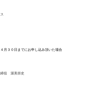
ラス
※４月３０日までにお申し込み頂いた場合
取締役 渥美崇史