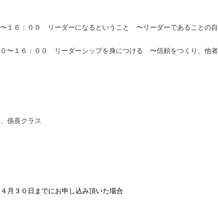
０〜１６：００ リーダーになるということ 〜リーダーであることの
００〜１６：００ リーダーシップを身につける 〜信頼をつくり、他
任、係長クラス
※４月３０日までにお申し込み頂いた場合