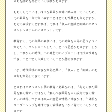
立ちを諦めを感じている現状があります。
もちろんそこには、様々な要因が複雑に絡み合っているため、
その要因を一言で言い表すことはとても乱暴とも言えますが、
あえて表現するとすれば、それは「個人の意識と組織のマネジ
メントシステムのミスマッチ」です。
教育する、その言葉の裏側には、その対象を自分の思うように
変えたい、コントロールしたい、という思惑があります。しか
し、これからの時代、この発想でのアプローチは抵抗や反発を
招き、ことごとく失敗していくことが懸念されます。
いま、時代環境の大きな変化と共に、「個人」と「組織」のあ
り方も変化してきています。
とりわけマネジメント層の教育に必要なのは、「与えられた問
題を解く能力」ではなく「解くべき問題を自ら設定できる能
力」の獲得、つまりは本人の意思や情熱に働きかけ、主体的な
リーダーシップを発揮できる管理者をいかに育てていくかにあ
ります。