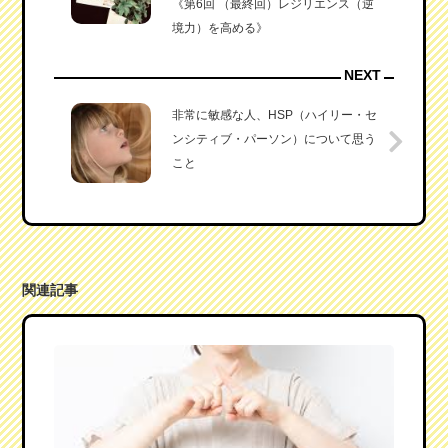
《第6回 （最終回）レジリエンス（逆
境力）を高める》
NEXT
非常に敏感な人、HSP（ハイリー・セ
ンシティブ・パーソン）について思う
こと
関連記事