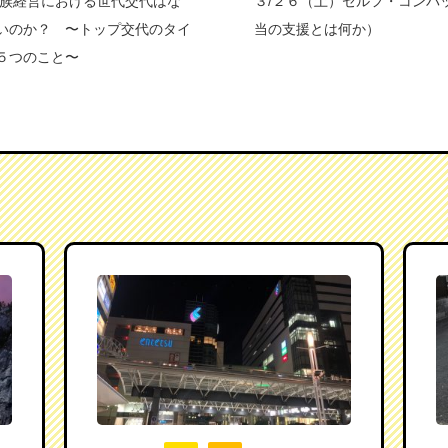
同族経営における世代交代はな
３/２６（土）セルフ・コンパ
いのか？ 〜トップ交代のタイ
当の支援とは何か）
５つのこと〜