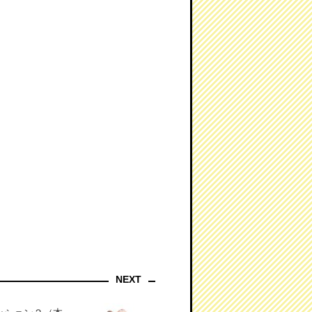
』
NEXT