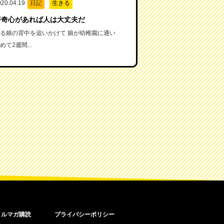
020.04.19
日記
生きる
好奇心があれば人は大丈夫だ
る娘の背中を追いかけて 娘が幼稚園に通い
めて2週間...
メルマガ購読
プライバシーポリシー