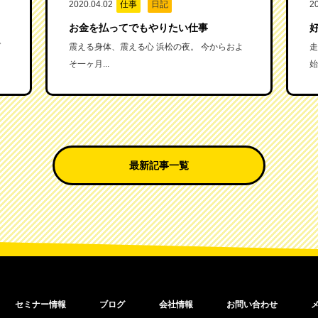
2020.04.02
仕事
日記
2
お金を払ってでもやりたい仕事
ダ
震える身体、震える心 浜松の夜。 今からおよ
走
そ一ヶ月...
始
最新記事一覧
セミナー情報
ブログ
会社情報
お問い合わせ