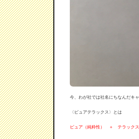
今、わが社では社名にちなんだキ
〈ピュアテラックス〉
とは
ピュア（純粋性） ＋ テラック