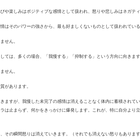
喜びや楽しみはポジティブな感情として扱われ、怒りや悲しみはネガテ
感情はそのパワーの強さから、最も好ましくないものとして扱われてい
しません。
としては、多くの場合、「我慢する」「抑制する」という方向に向きま
きません。
性質があります。
いきますが、我慢した未完了の感情は消えることなく体内に蓄積されて
イラは止まらず、何かをきっかけに爆発します。これが、特に自分より
ら、その瞬間怒りは消えていきます。（それでも消えない怒りもありま