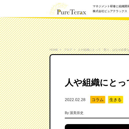
マネジメント研修と組織開
株式会社ピュアテラックス
HOME
ブログ
人や組織にとって「怒り」はなぜ必要
人や組織にとっ
2022.02.28
コラム
生きる
By
渥美崇史