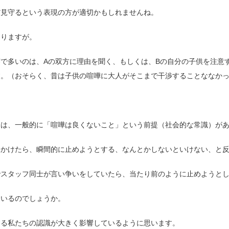
だ見守るという表現の方が適切かもしれませんね。
よりますが。
で多いのは、Aの双方に理由を聞く、もしくは、Bの自分の子供を注意
す。（おそらく、昔は子供の喧嘩に大人がそこまで干渉することななか
ては、一般的に「喧嘩は良くないこと」という前提（社会的な常識）が
見かけたら、瞬間的に止めようとする、なんとかしないといけない、と
でスタッフ同士が言い争いをしていたら、当たり前のように止めようと
ているのでしょうか。
する私たちの認識が大きく影響しているように思います。