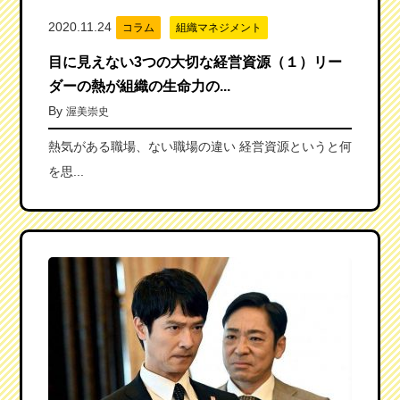
2020.11.24
コラム
組織マネジメント
目に見えない3つの大切な経営資源（１）リー
ダーの熱が組織の生命力の...
By
渥美崇史
熱気がある職場、ない職場の違い 経営資源というと何
を思...