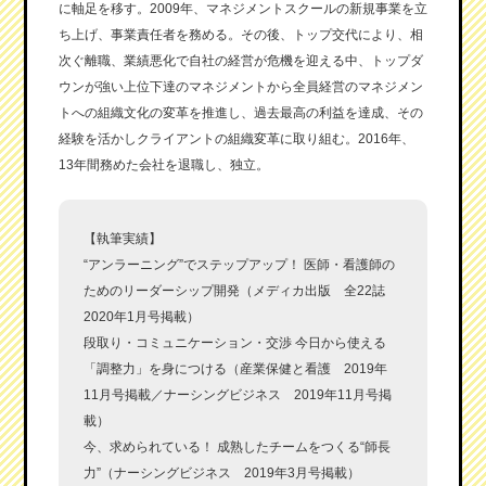
に軸足を移す。2009年、マネジメントスクールの新規事業を立
ち上げ、事業責任者を務める。その後、トップ交代により、相
次ぐ離職、業績悪化で自社の経営が危機を迎える中、トップダ
ウンが強い上位下達のマネジメントから全員経営のマネジメン
トへの組織文化の変革を推進し、過去最高の利益を達成、その
経験を活かしクライアントの組織変革に取り組む。2016年、
13年間務めた会社を退職し、独立。
【執筆実績】
“アンラーニング”でステップアップ！ 医師・看護師の
ためのリーダーシップ開発（メディカ出版 全22誌
2020年1月号掲載）
段取り・コミュニケーション・交渉 今日から使える
「調整力」を身につける（産業保健と看護 2019年
11月号掲載／ナーシングビジネス 2019年11月号掲
載）
今、求められている！ 成熟したチームをつくる“師長
力”（ナーシングビジネス 2019年3月号掲載）