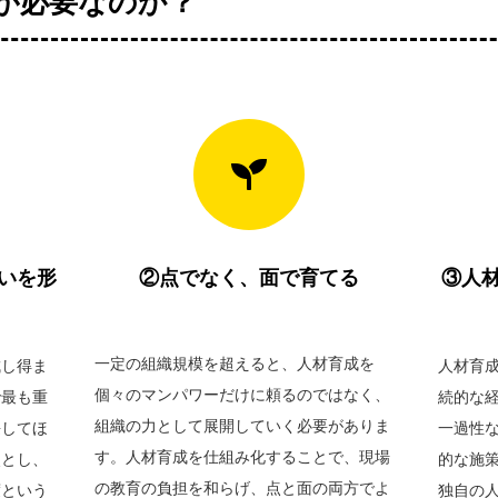
が必要なのか？
いを形
②点でなく、面で育てる
③人
一定の組織規模を超えると、人材育成を
成し得ま
人材育
個々のマンパワーだけに頼るのではなく、
で最も重
続的な
組織の力として展開していく必要がありま
長してほ
一過性
す。人材育成を仕組み化することで、現場
点とし、
的な施
の教育の負担を和らげ、点と面の両方でよ
度という
独自の