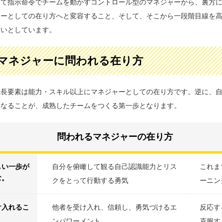
って指示命令でチームを動かすコントロール型のマネジャーから、裏方
ャーとしての在り方へと変容すること、そして、そこから一段階目線を
らいとしています。
マネジャーに問われる在り方
成長要素は能力・スキル以上にマネジャーとしての在り方です。逆に、
になることが、成熟したチームをつくる第一歩となります。
問われるマネジャーの在り方
しい一歩が
自分を俯瞰して観る自己認識能力とリス
これま
む。
クをとって行動する勇気
ーニン
け入れるこ
他者を受け入れ、信頼し、勇気づけるエ
反応す
ンパワーメント
克服す